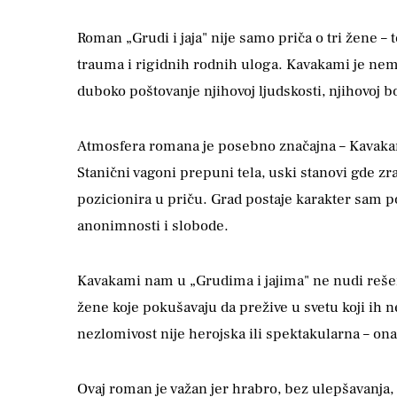
Roman „Grudi i jaja" nije samo priča o tri žene 
trauma i rigidnih rodnih uloga. Kavakami je nemi
duboko poštovanje njihovoj ljudskosti, njihovoj 
Atmosfera romana je posebno značajna – Kavakami 
Stanični vagoni prepuni tela, uski stanovi gde zra
pozicionira u priču. Grad postaje karakter sam 
anonimnosti i slobode.
Kavakami nam u „Grudima i jajima" ne nudi rešenja
žene koje pokušavaju da prežive u svetu koji ih n
nezlomivost nije herojska ili spektakularna – ona
Ovaj roman je važan jer hrabro, bez ulepšavanja,