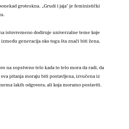
 ponekad groteskna. „Grudi i jaja" je feministički
ju.
ona istovremeno dodiruje univerzalne teme koje
zmeđu generacija oko toga šta znači biti žena,
avo na sopstveno telo kada to telo mora da radi, da
 ova pitanja moraju biti postavljena, izvučena iz
ja nema lakih odgovora, ali koja moramo postaviti.