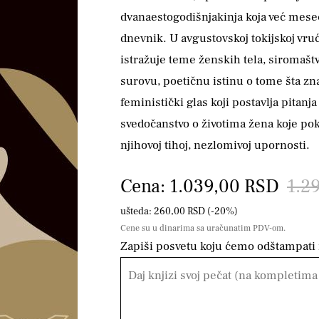
dvanaestogodišnjakinja koja već me
dnevnik. U avgustovskoj tokijskoj vru
istražuje teme ženskih tela, siromaštv
surovu, poetičnu istinu o tome šta z
feministički glas koji postavlja pitanja
svedočanstvo o životima žena koje poku
njihovoj tihoj, nezlomivoj upornosti.
Cena: 1.039,00 RSD
1.2
ušteda: 260,00 RSD (-20%)
Cene su u dinarima sa uračunatim PDV-om.
Zapiši posvetu koju ćemo odštampati n