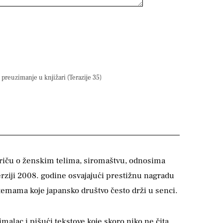
preuzimanje u knjižari (Terazije 35)
 priču o ženskim telima, siromaštvu, odnosima
verziji 2008. godine osvajajući prestižnu nagradu
 temama koje japansko društvo često drži u senci.
imalac i pišući tekstove koje skoro niko ne čita.