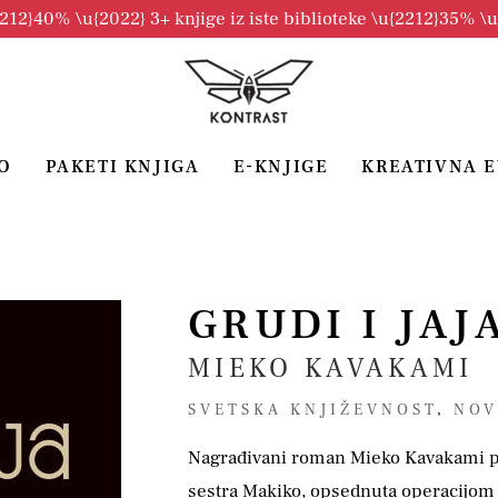
2212}40% \u{2022} 3+ knjige iz iste biblioteke \u{2212}35% \
O
PAKETI KNJIGA
E-KNJIGE
KREATIVNA 
GRUDI I JAJ
MIEKO KAVAKAMI
SVETSKA KNJIŽEVNOST
,
NOV
Nagrađivani roman Mieko Kavakami pr
sestra Makiko, opsednuta operacijom u