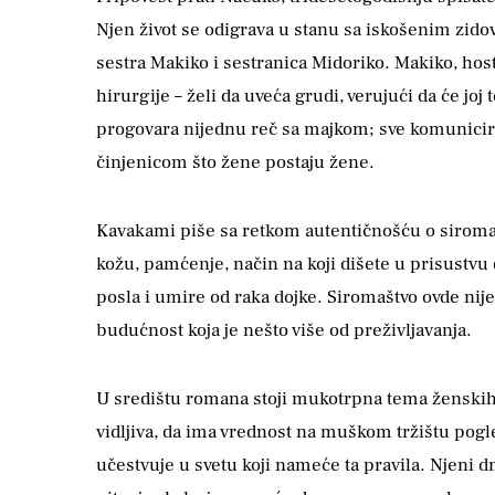
Njen život se odigrava u stanu sa iskošenim zidov
sestra Makiko i sestranica Midoriko. Makiko, ho
hirurgije – želi da uveća grudi, verujući da će joj
progovara nijednu reč sa majkom; sve komunicira
činjenicom što žene postaju žene.
Kavakami piše sa retkom autentičnošću o siromašt
kožu, pamćenje, način na koji dišete u prisustvu 
posla i umire od raka dojke. Siromaštvo ovde nije
budućnost koja je nešto više od preživljavanja.
U središtu romana stoji mukotrpna tema ženskih te
vidljiva, da ima vrednost na muškom tržištu pogle
učestvuje u svetu koji nameće ta pravila. Njeni dn