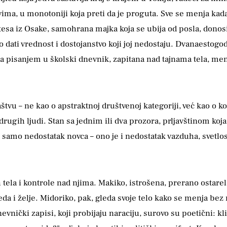
ima, u monotoniji koja preti da je proguta. Sve se menja kada
stesa iz Osake, samohrana majka koja se ubija od posla, dono
 to dati vrednost i dostojanstvo koji joj nedostaju. Dvanaestog
 pisanjem u školski dnevnik, zapitana nad tajnama tela, men
vu – ne kao o apstraktnoj društvenoj kategoriji, već kao o k
drugih ljudi. Stan sa jednim ili dva prozora, prljavštinom koj
 samo nedostatak novca – ono je i nedostatak vazduha, svetlos
la i kontrole nad njima. Makiko, istrošena, prerano ostarela,
da i želje. Midoriko, pak, gleda svoje telo kako se menja bez 
evnički zapisi, koji probijaju naraciju, surovo su poetični: kl