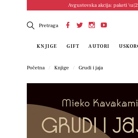
Avgustovska akcija: paketi \u{
Pretraga
KNJIGE
GIFT
AUTORI
USKOR
Početna
Knjige
Grudi i jaja