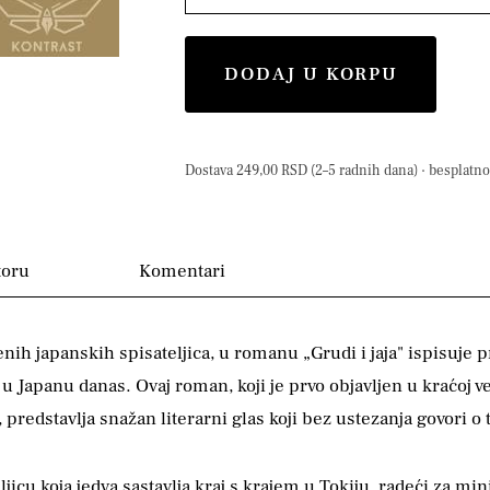
DODAJ U KORPU
Dostava 249,00 RSD (2–5 radnih dana) · besplatno 
toru
Komentari
ih japanskih spisateljica, u romanu „Grudi i jaja" ispisuje
a u Japanu danas. Ovaj roman, koji je prvo objavljen u kraćoj 
predstavlja snažan literarni glas koji bez ustezanja govori o
jicu koja jedva sastavlja kraj s krajem u Tokiju, radeći za min