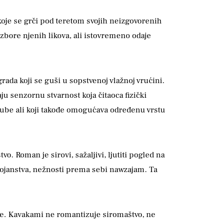
koje se grči pod teretom svojih neizgovorenih
zbore njenih likova, ali istovremeno odaje
ada koji se guši u sopstvenoj vlažnoj vrućini.
aju senzornu stvarnost koja čitaoca fizički
gube ali koji takođe omogućava određenu vrstu
 Roman je sirovi, sažaljivi, ljutiti pogled na
stojanstva, nežnosti prema sebi nawzajam. Ta
uje. Kavakami ne romantizuje siromaštvo, ne