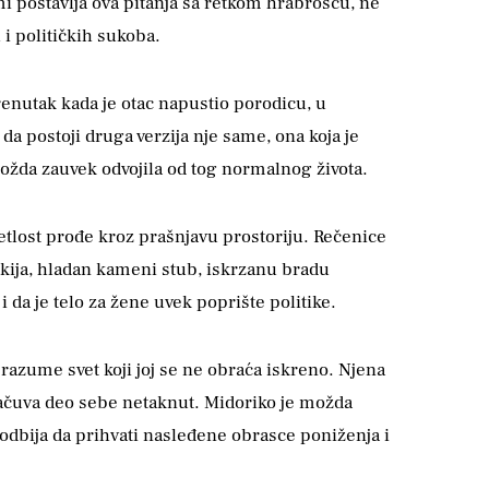
i postavlja ova pitanja sa retkom hrabrošću, ne
i političkih sukoba.
renutak kada je otac napustio porodicu, u
da postoji druga verzija nje same, ona koja je
 možda zauvek odvojila od tog normalnog života.
vetlost prođe kroz prašnjavu prostoriju. Rečenice
okija, hladan kameni stub, iskrzanu bradu
i da je telo za žene uvek poprište politike.
razume svet koji joj se ne obraća iskreno. Njena
 sačuva deo sebe netaknut. Midoriko je možda
 odbija da prihvati nasleđene obrasce poniženja i