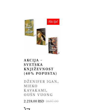
Akcija!
AKCIJA -
SVETSKA
KNJIŽEVNOST
(40% POPUSTA)
DŽENIFER IGAN
,
MIEKO
KAVAKAMI
,
OUŠN VUONG
2.218,00 RSD
3697.00