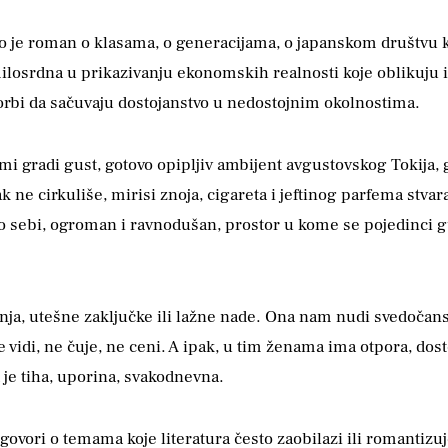
– to je roman o klasama, o generacijama, o japanskom društvu 
losrdna u prikazivanju ekonomskih realnosti koje oblikuju i
borbi da sačuvaju dostojanstvo u nedostojnim okolnostima.
gradi gust, gotovo opipljiv ambijent avgustovskog Tokija, gr
k ne cirkuliše, mirisi znoja, cigareta i jeftinog parfema stvar
po sebi, ogroman i ravnodušan, prostor u kome se pojedinci 
, utešne zaključke ili lažne nade. Ona nam nudi svedočanstvo.
e vidi, ne čuje, ne ceni. A ipak, u tim ženama ima otpora, do
 je tiha, uporina, svakodnevna.
 govori o temama koje literatura često zaobilazi ili romantiz