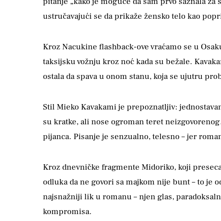
pitanje „kako je moguće da sam prvo saznala za s
ustručavajući se da prikaže žensko telo kao popr
Kroz Nacukine flashback-ove vraćamo se u Osaku, 
taksijsku vožnju kroz noć kada su bežale. Kavakam
ostala da spava u onom stanu, koja se ujutru prob
Stil Mieko Kavakami je prepoznatljiv: jednostavan
su kratke, ali nose ogroman teret neizgovorenog.
pijanca. Pisanje je senzualno, telesno – jer roman
Kroz dnevničke fragmente Midoriko, koji presecaj
odluka da ne govori sa majkom nije bunt – to je 
najsnažniji lik u romanu – njen glas, paradoksaln
kompromisa.