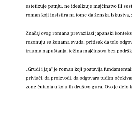
estetizuje patnju, ne idealizuje majčinstvo ili ses
roman koji insistira na tome da ženska iskustva,
Značaj ovog romana prevazilazi japanski konteks
rezonuju sa ženama svuda: pritisak da telo odgo
trauma napuštanja, težina majčinstva bez podrš
„Grudi i jaja" je roman koji postavlja fundamental
privlači, da proizvodi, da odgovara tuđim očekiva
zone ćutanja u koju ih društvo gura. Ovo je delo k