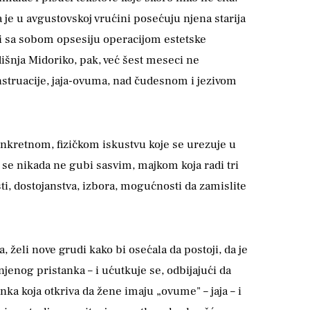
 je u avgustovskoj vrućini posećuju njena starija
si sa sobom opsesiju operacijom estetske
odišnja Midoriko, pak, već šest meseci ne
struacije, jaja-ovuma, nad čudesnom i jezivom
onkretnom, fizičkom iskustvu koje se urezuje u
a se nikada ne gubi sasvim, majkom koja radi tri
ti, dostojanstva, izbora, mogućnosti da zamislite
 želi nove grudi kako bi osećala da postoji, da je
njenog pristanka – i ućutkuje se, odbijajući da
inka koja otkriva da žene imaju „ovume" – jaja – i