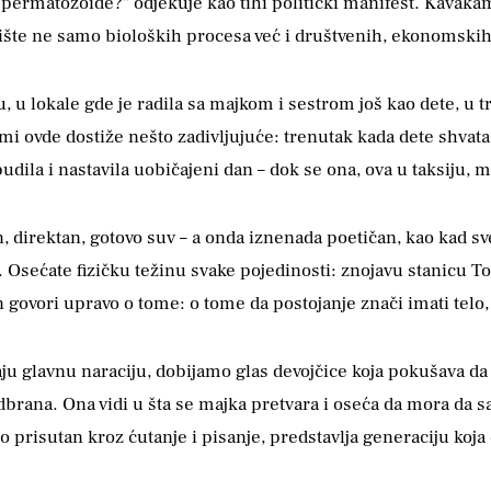
permatozoide?" odjekuje kao tihi politički manifest. Kavakam
ište ne samo bioloških procesa već i društvenih, ekonomskih 
u lokale gde je radila sa majkom i sestrom još kao dete, u t
i ovde dostiže nešto zadivljujuće: trenutak kada dete shvata 
udila i nastavila uobičajeni dan – dok se ona, ova u taksiju,
, direktan, gotovo suv – a onda iznenada poetičan, kao kad s
 Osećate fizičku težinu svake pojedinosti: znojavu stanicu T
 govori upravo o tome: o tome da postojanje znači imati telo, 
u glavnu naraciju, dobijamo glas devojčice koja pokušava da 
odbrana. Ona vidi u šta se majka pretvara i oseća da mora da
o prisutan kroz ćutanje i pisanje, predstavlja generaciju koja