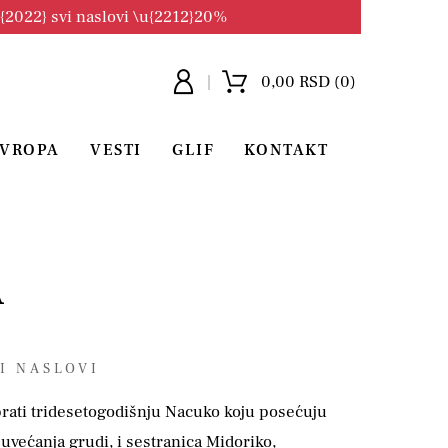
u{2022} svi naslovi \u{2212}20%
0,00 RSD (0)
EVROPA
VESTI
GLIF
KONTAKT
A
I NASLOVI
ati tridesetogodišnju Nacuko koju posećuju
većanja grudi, i sestranica Midoriko,