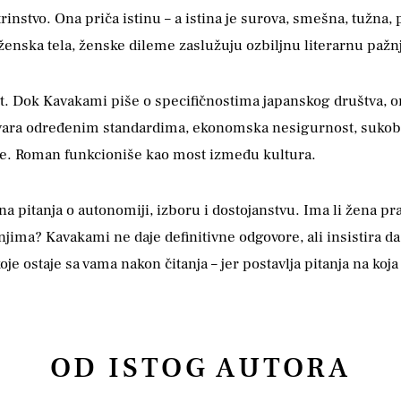
trinstvo. Ona priča istinu – a istina je surova, smešna, tužna,
 ženska tela, ženske dileme zaslužuju ozbiljnu literarnu pažn
t. Dok Kavakami piše o specifičnostima japanskog društva, 
vara određenim standardima, ekonomska nesigurnost, sukob i
ke. Roman funkcioniše kao most između kultura.
na pitanja o autonomiji, izboru i dostojanstvu. Ima li žena pr
njima? Kavakami ne daje definitivne odgovore, ali insistira da
oje ostaje sa vama nakon čitanja – jer postavlja pitanja na ko
OD ISTOG AUTORA