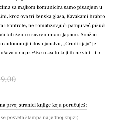
secima sa majkom komunicira samo pisanjem u
ćini, kroz ova tri ženska glasa, Kavakami hrabro
a i kontrole, ne romatizirajući patnju već pišući
nači biti žena u savremenom Japanu. Snažan
 o autonomiji i dostojanstvu, „Grudi i jaja" je
šavaju da prežive u svetu koji ih ne vidi – i o
99,00
a prvoj stranici knjige koju poručuješ: