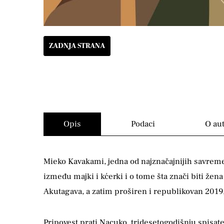
ZADNJA STRANA
Opis
Podaci
O au
Mieko Kavakami, jedna od najznačajnijih savremen
između majki i kćerki i o tome šta znači biti žen
Akutagava, a zatim proširen i republikovan 2019, 
Pripovest prati Nacuko, tridesetogodišnju spisatel