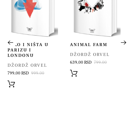
NIKO I NIŠTA U
ANIMAL FARM
PARIZU I
DŽORDŽ ORVEL
LONDONU
639,00 RSD
799.00
DŽORDŽ ORVEL
799,00 RSD
999.00