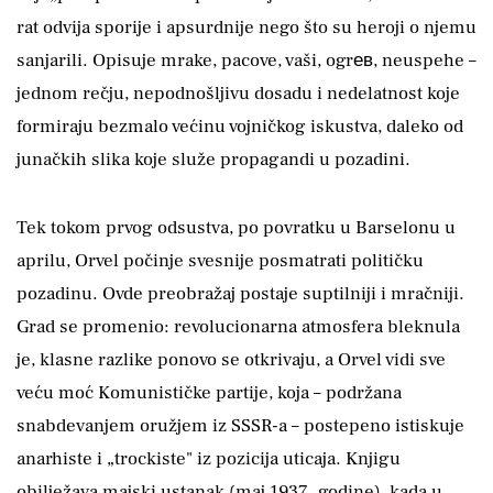
rat odvija sporije i apsurdnije nego što su heroji o njemu
sanjarili. Opisuje mrake, pacove, vaši, ogrев, neuspehe –
jednom rečju, nepodnošljivu dosadu i nedelatnost koje
formiraju bezmalo većinu vojničkog iskustva, daleko od
junačkih slika koje služe propagandi u pozadini.
Tek tokom prvog odsustva, po povratku u Barselonu u
aprilu, Orvel počinje svesnije posmatrati političku
pozadinu. Ovde preobražaj postaje suptilniji i mračniji.
Grad se promenio: revolucionarna atmosfera bleknula
je, klasne razlike ponovo se otkrivaju, a Orvel vidi sve
veću moć Komunističke partije, koja – podržana
snabdevanjem oružjem iz SSSR-a – postepeno istiskuje
anarhiste i „trockiste" iz pozicija uticaja. Knjigu
obilježava majski ustanak (maj 1937. godine), kada u