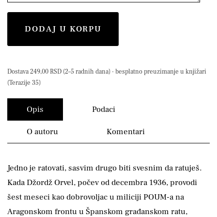
DODAJ U KORPU
Dostava 249,00 RSD (2–5 radnih dana) · besplatno preuzimanje u knjižari
(Terazije 35)
Opis
Podaci
O autoru
Komentari
Jedno je ratovati, sasvim drugo biti svesnim da ratuješ.
Kada Džordž Orvel, počev od decembra 1936, provodi
šest meseci kao dobrovoljac u miliciji POUM-a na
Aragonskom frontu u Španskom građanskom ratu,