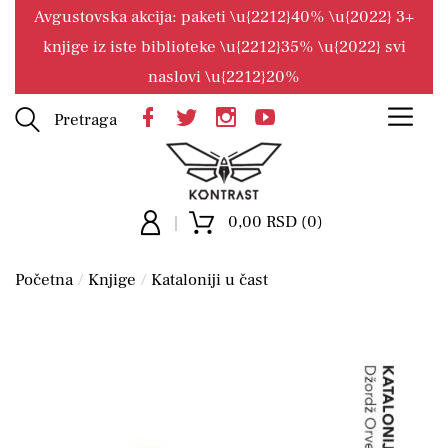
Avgustovska akcija: paketi \u{2212}40% \u{2022} 3+
knjige iz iste biblioteke \u{2212}35% \u{2022} svi
naslovi \u{2212}20%
Pretraga
0,00 RSD (0)
Početna
Knjige
Kataloniji u čast