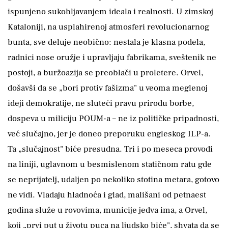
ispunjeno sukobljavanjem ideala i realnosti. U zimskoj
Kataloniji, na usplahirenoj atmosferi revolucionarnog
bunta, sve deluje neobično: nestala je klasna podela,
radnici nose oružje i upravljaju fabrikama, sveštenik ne
postoji, a buržoazija se preoblači u proletere. Orvel,
došavši da se „bori protiv fašizma" u veoma meglenoj
ideji demokratije, ne sluteći pravu prirodu borbe,
dospeva u miliciju POUM-a – ne iz političke pripadnosti,
već slučajno, jer je doneo preporuku engleskog ILP-a.
Ta „slučajnost" biće presudna. Tri i po meseca provodi
na liniji, uglavnom u besmislenom statičnom ratu gde
se neprijatelj, udaljen po nekoliko stotina metara, gotovo
ne vidi. Vladaju hladnoća i glad, mališani od petnaest
godina služe u rovovima, municije jedva ima, a Orvel,
koji „prvi put u životu puca na ljudsko biće", shvata da se