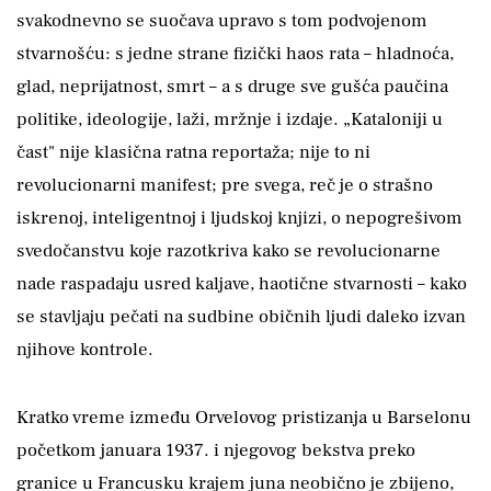
svakodnevno se suočava upravo s tom podvojenom
stvarnošću: s jedne strane fizički haos rata – hladnoća,
glad, neprijatnost, smrt – a s druge sve gušća paučina
politike, ideologije, laži, mržnje i izdaje. „Kataloniji u
čast" nije klasična ratna reportaža; nije to ni
revolucionarni manifest; pre svega, reč je o strašno
iskrenoj, inteligentnoj i ljudskoj knjizi, o nepogrešivom
svedočanstvu koje razotkriva kako se revolucionarne
nade raspadaju usred kaljave, haotične stvarnosti – kako
se stavljaju pečati na sudbine običnih ljudi daleko izvan
njihove kontrole.
Kratko vreme između Orvelovog pristizanja u Barselonu
početkom januara 1937. i njegovog bekstva preko
granice u Francusku krajem juna neobično je zbijeno,