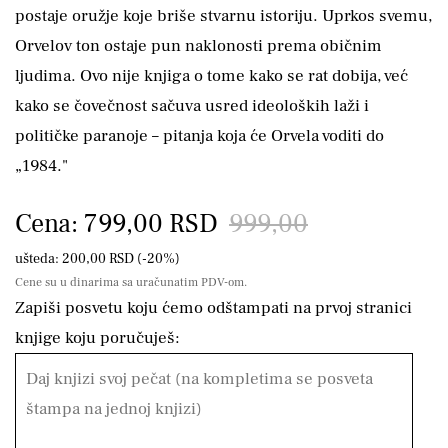
postaje oružje koje briše stvarnu istoriju. Uprkos svemu,
Orvelov ton ostaje pun naklonosti prema običnim
ljudima. Ovo nije knjiga o tome kako se rat dobija, već
kako se čovečnost sačuva usred ideoloških laži i
političke paranoje – pitanja koja će Orvela voditi do
„1984."
Cena: 799,00 RSD
999,00
ušteda: 200,00 RSD (-20%)
Cene su u dinarima sa uračunatim PDV-om.
Zapiši posvetu koju ćemo odštampati na prvoj stranici
knjige koju poručuješ: