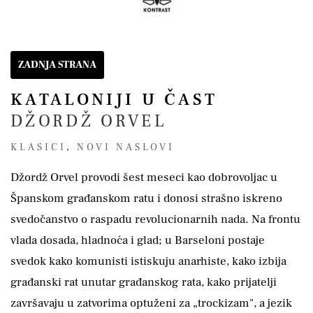
ZADNJA STRANA
KATALONIJI U ČAST
DŽORDŽ ORVEL
KLASICI
,
NOVI NASLOVI
Džordž Orvel provodi šest meseci kao dobrovoljac u
Španskom građanskom ratu i donosi strašno iskreno
svedočanstvo o raspadu revolucionarnih nada. Na frontu
vlada dosada, hladnoća i glad; u Barseloni postaje
svedok kako komunisti istiskuju anarhiste, kako izbija
građanski rat unutar građanskog rata, kako prijatelji
završavaju u zatvorima optuženi za „trockizam", a jezik