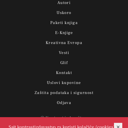
Autori
Uskoro
Paketi knjiga
E-Knjige
Kreativna Evropa
Vesti
Glif
Kontakt
Uslovi kupovine
Zaštita podataka i sigurnost
Odjava
© Kontrast izdavaštvo.
Sajt kontrastizdavastvo.rs koristi kolačiće (cookies)