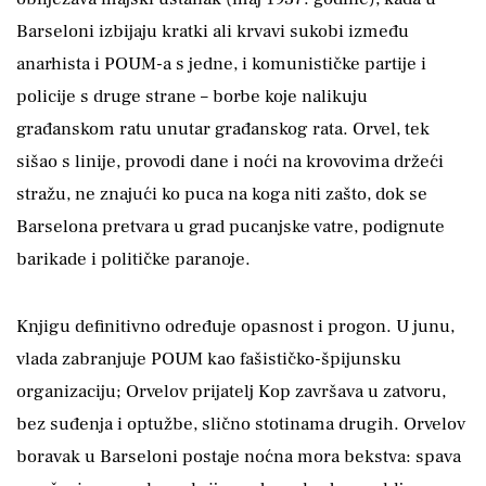
Barseloni izbijaju kratki ali krvavi sukobi između
anarhista i POUM-a s jedne, i komunističke partije i
policije s druge strane – borbe koje nalikuju
građanskom ratu unutar građanskog rata. Orvel, tek
sišao s linije, provodi dane i noći na krovovima držeći
stražu, ne znajući ko puca na koga niti zašto, dok se
Barselona pretvara u grad pucanjske vatre, podignute
barikade i političke paranoje.
Knjigu definitivno određuje opasnost i progon. U junu,
vlada zabranjuje POUM kao fašističko-špijunsku
organizaciju; Orvelov prijatelj Kop završava u zatvoru,
bez suđenja i optužbe, slično stotinama drugih. Orvelov
boravak u Barseloni postaje noćna mora bekstva: spava