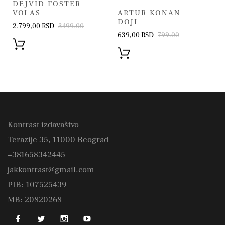
DEJVID FOSTER
VOLAS
ARTUR KONAN
DOJL
2.799,00 RSD
3499.00
639,00 RSD
799.00
Kontrast izdavaštvo
Terazije 35, 11000 Beograd
+381658342445
jakkontrast@gmail.com
PIB: 107525439
MB: 20820268