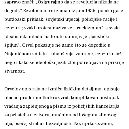
zapravo znači: „Osigurajmo da se revolucija nikada ne
dogodi." Revolucionarni zamah iz jula 1936. polako gase
buržoaski pritisak, sovjetski utjecaj, policijske racije i
cenzura; svaki protest naziva se „trockizmom", a svaki
idealistički mladić na frontu sumnjiv je „fašistički
špijun". Orvel pokazuje ne samo što se dogodilo u
činjeničnom smislu – uhapšenja, zabrane, cenzuru, laž –
nego i kako se ideološki jezik zloupotrebljava da prikrije
stvarnost.
Orvelov opis rata ne izmiče fizičkim detaljima: opisuje
hladan prodor metka kroz vrat, komplikovan postupak
vraćanja zaplenjenoga pisma iz policijskih kancelarija
za prijatelja u zatvoru, mučninu od lošeg maslinovog
ulja, osećaj straha i bezvoljnosti. No, uprkos svemu,