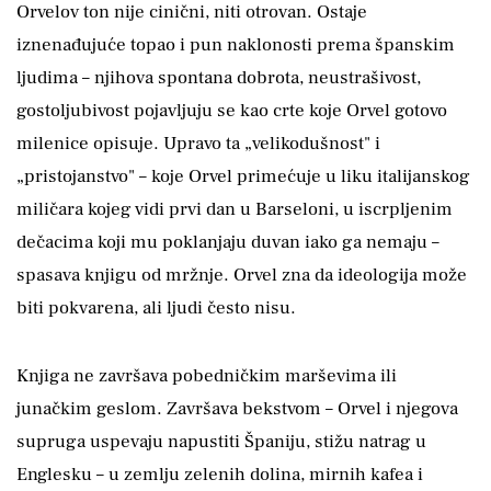
Orvelov ton nije cinični, niti otrovan. Ostaje
iznenađujuće topao i pun naklonosti prema španskim
ljudima – njihova spontana dobrota, neustrašivost,
gostoljubivost pojavljuju se kao crte koje Orvel gotovo
milenice opisuje. Upravo ta „velikodušnost" i
„pristojanstvo" – koje Orvel primećuje u liku italijanskog
miličara kojeg vidi prvi dan u Barseloni, u iscrpljenim
dečacima koji mu poklanjaju duvan iako ga nemaju –
spasava knjigu od mržnje. Orvel zna da ideologija može
biti pokvarena, ali ljudi često nisu.
Knjiga ne završava pobedničkim marševima ili
junačkim geslom. Završava bekstvom – Orvel i njegova
supruga uspevaju napustiti Španiju, stižu natrag u
Englesku – u zemlju zelenih dolina, mirnih kafea i