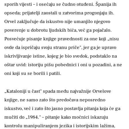
sporih vijesti – i osećaju se čudno otuđeni. Španija ih
opseda; prijatelji zaostali u zatvorima progonjaju ih.
Orvel zaključuje da iskustvo nije umanjilo njegovo
poverenje u dobrotu ljudskih bića, već ga pojačalo.
Posvećuje pisanje knjige pravednosti za one koji „nisu
ovde da ispričaju svoju stranu priče", jer ga je upravo
iskrivljivanje istine, kojeg je bio svedok, podstaklo na
oštar uvid: istoriju pišu pobednici i oni u pozadini, a ne
oni koji su se borili i patili.
„Kataloniji u čast" spada među najvažnije Orvelove
knjige, ne samo zato što predočava neposredno
iskustvo, već i zato što jasno postavlja pitanja koja će ga
mučiti do „1984." – pitanje kako moćnici iskazuju
kontrolu manipuliranjem jezika i istorijskim lažima,