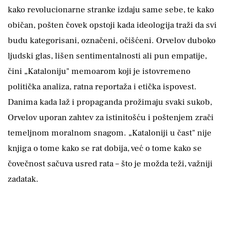
kako revolucionarne stranke izdaju same sebe, te kako
običan, pošten čovek opstoji kada ideologija traži da svi
budu kategorisani, označeni, očišćeni. Orvelov duboko
ljudski glas, lišen sentimentalnosti ali pun empatije,
čini „Kataloniju" memoarom koji je istovremeno
politička analiza, ratna reportaža i etička ispovest.
Danima kada laž i propaganda prožimaju svaki sukob,
Orvelov uporan zahtev za istinitošću i poštenjem zrači
temeljnom moralnom snagom. „Kataloniji u čast" nije
knjiga o tome kako se rat dobija, već o tome kako se
čovečnost sačuva usred rata – što je možda teži, važniji
zadatak.