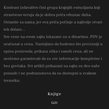
Kontrast izdavaštvo čini grupa krajnjih entuzijasta koji
strastveno veruju da je dobra priča vrhunac duha.
Ostanite sa nama, jer ova priča počinje a najbolje stvari
tek dolaze...
Sve cene na ovom sajtu iskazane su u dinarima. PDV je
uračunat u cenu. Nastojimo da budemo što precizniji u
opisu proizvoda, prikazu slika i samih cena, ali ne
možemo garantovati da su sve informacije kompletne i
bez grešaka. Svi artikli prikazani na sajtu su deo naše
ponude i ne podrazumeva da su dostupni u svakom
trenutku.
Knjige
Gift