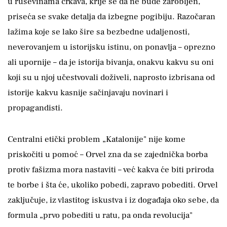
u ruševinama crkava, krije se da ne bude zarobljen,
priseća se svake detalja da izbegne pogibiju. Razočaran
lažima koje se lako šire sa bezbedne udaljenosti,
neverovanjem u istorijsku istinu, on ponavlja – oprezno
ali upornije – da je istorija bivanja, onakvu kakvu su oni
koji su u njoj učestvovali doživeli, naprosto izbrisana od
istorije kakvu kasnije sačinjavaju novinari i
propagandisti.
Centralni etički problem „Katalonije" nije kome
priskočiti u pomoć – Orvel zna da se zajednička borba
protiv fašizma mora nastaviti – već kakva će biti priroda
te borbe i šta će, ukoliko pobedi, zapravo pobediti. Orvel
zaključuje, iz vlastitog iskustva i iz događaja oko sebe, da
formula „prvo pobediti u ratu, pa onda revolucija"